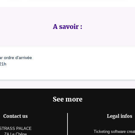
A savoir :
r ordre d'arrivée
 21h
See more
Contact us
Legal infos
STRASS PALACE
Ticketing software
crea
ZA Le Chêne