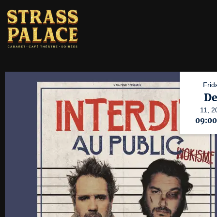
Frid
De
11,
2
09:0