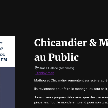
Chicandier & M
ay,
c
au Public
026
0 PM
Strass Palace
(
Arçonnay
)
Display map
Mathou et Chicandier remontent sur scène aprè
Ils reviennent pour faire le ménage, ou tout salir,
Jouant leurs propres rôles ainsi que des person
pincettes. Tout le monde en prend pour son gra