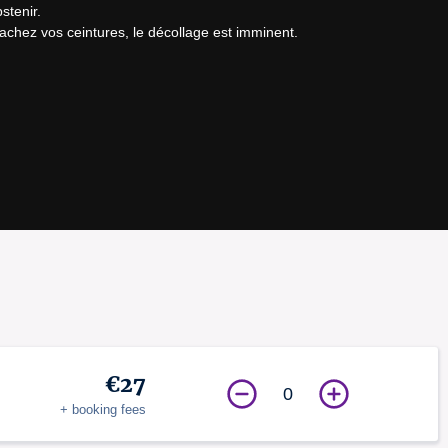
tenir.

tachez vos ceintures, le décollage est imminent.
€27
0
+ booking fees