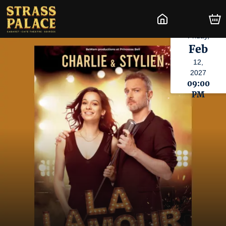
Friday,
Feb
12,
2027
09:00
PM