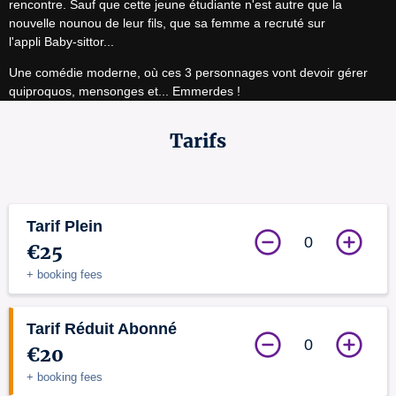
rencontre. Sauf que cette jeune étudiante n'est autre que la 
nouvelle nounou de leur fils, que sa femme a recruté sur 
l'appli Baby-sittor...
Une comédie moderne, où ces 3 personnages vont devoir gérer 
quiproquos, mensonges et... Emmerdes !
Tarifs
Tarif Plein
0
€25
+ booking fees
Tarif Réduit Abonné
0
€20
+ booking fees