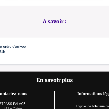
A savoir :
r ordre d'arrivée
 21h
En savoir plus
ontactez-nous
Informations lég
STRASS PALACE
Logiciel de billetterie
cr
ZA Le Chêne